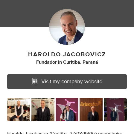
HAROLDO JACOBOVICZ
Fundador
in
Curitiba, Paraná
Visit my company website
Haroldo Jacobovicz
(Curitiba, 27/08/1961) é engenheiro